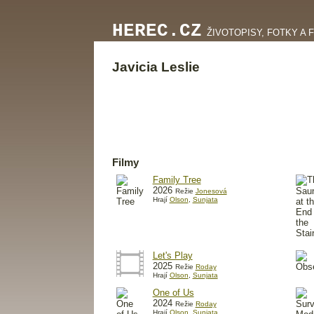
HEREC.CZ
ŽIVOTOPISY, FOTKY A 
Javicia Leslie
Filmy
Family Tree
2026
Režie
Jonesová
Hrají
Olson
,
Sunjata
Let's Play
2025
Režie
Roday
Hrají
Olson
,
Sunjata
One of Us
2024
Režie
Roday
Hrají
Olson
,
Sunjata