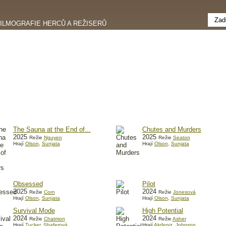
FILMOGRAFIE HERCŮ A REŽISERŮ
The Sauna at the End of...
Chutes and Murders
2025
2025
Režie
Nguyen
Režie
Seaton
Hrají
Olson
,
Sunjata
Hrají
Olson
,
Sunjata
Obsessed
Pilot
2025
2024
Režie
Corn
Režie
Jonesová
Hrají
Olson
,
Sunjata
Hrají
Olson
,
Sunjata
Survival Mode
High Potential
2024
2024
Režie
Chatmon
Režie
Asher
Hrají
Tucker
,
Shaferová
Hrají
Akdeniz
,
Johnson