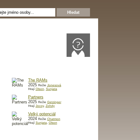
The RAMs
2025
Režie
Jonesová
Hrají
Olson
,
Sunjata
Partners
2025
Režie
Getzinger
Hrají
Jocoy
,
Zohdy
Velký potenciál
2024
Režie
Chatmon
Hrají
Sunjata
,
Olson