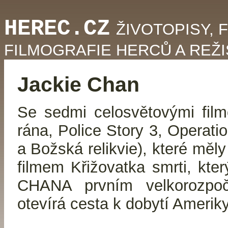
HEREC.CZ
ŽIVOTOPISY, 
FILMOGRAFIE HERCŮ A REŽ
Jackie Chan
Se sedmi celosvětovými film
rána, Police Story 3, Operati
a Božská relikvie), které měl
filmem Křižovatka smrti, kt
CHANA prvním velkorozpo
otevírá cesta k dobytí Ameriky