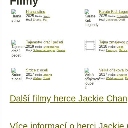
Filmy
Hrana stínu
Karate Kid: Lege
2025
2025
Režie
Yang
Režie
Entwistl
Hrají
Zhang
,
Fai
Hrají
Jackson
,
Oleff
Tajemství dračí pečeti
Tajna zmajevog 
2019
2018
Režie
Stepchenko
Režie
Goss
Hrají
Schwarzenegger
,
Dance
Hrají
Flemyng
,
Dance
Srdce z oceli
Velká oříšková l
2017
2017
Režie
Zhang
Režie
Brunker
Hrají
Walker
,
Torok
Hrají
Wahlgrenová
,
D
Další filmy herce Jackie Chan
Více informací o herci Jacki