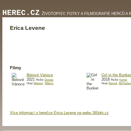
HEREC.CZ
ŽIVOTOPISY, FOTKY A FILMOGRAFIE HERCŮ A 
Erica Levene
Filmy
8bitové Vánoce
Girl in the Bunke
2021
2018
Režie
Dowse
Režie
Kemp
Hrají
Marren
,
Wilson
Hrají
Napoli
,
McFarla
Více informací o herečce Erica Levene na webu 365dni.cz