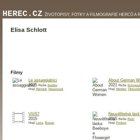
HEREC.CZ
ŽIVOTOPISY, FOTKY A FILMOGRAFIE HERCŮ A 
Elisa Schlott
Filmy
Le assaggiatrici
About German 
2025
2021
Režie
Soldini
Režie
Schmutz
Hrají
Riemelt
,
Hasunová
Hrají
Winkler
,
Tikhomi
VII/57
Neuvěřitelná lásk
2015
2015
Režie
Roth
Hrají
Lanz
,
Busse
Hrají
Prokop