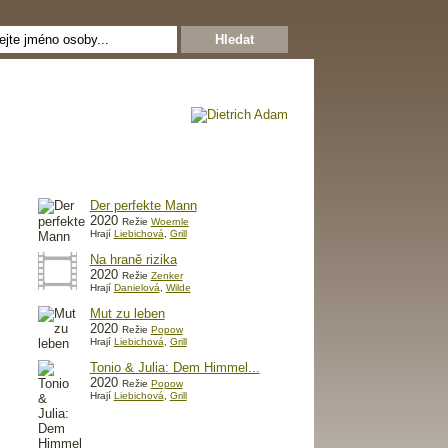
Der perfekte Mann
2020
Režie
Woernle
Hrají
Liebichová
,
Grill
Na hraně rizika
2020
Režie
Zenker
Hrají
Danielová
,
Wilde
Mut zu leben
2020
Režie
Popow
Hrají
Liebichová
,
Grill
Tonio & Julia: Dem Himmel...
2020
Režie
Popow
Hrají
Liebichová
,
Grill