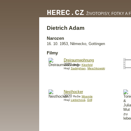
HEREC.CZ
ŽIVOTOPISY, FOTKY A 
Dietrich Adam
Narozen
16. 10. 1953, Německo, Gottingen
Filmy
Dreiraumwohnung
2021
Režie
Kleefeld
Hrají
Sadeghian
,
Meschkowski
Nesthocker
2020
Režie
Woernle
Hrají
Liebichová
,
Grill