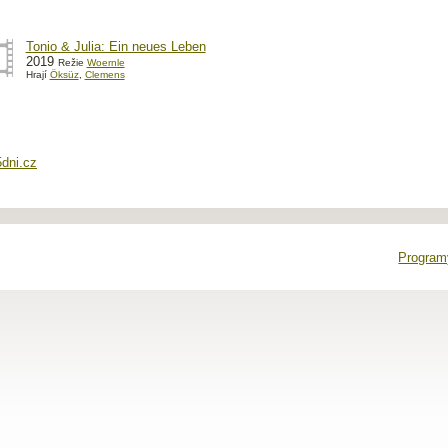
Tonio & Julia: Ein neues Leben
2019
Režie
Woernle
Hrají
Öksüz
,
Clemens
5dni.cz
Programy