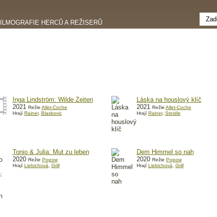
FILMOGRAFIE HERCŮ A REŽISERŮ
Inga Lindström: Wilde Zeiten
Láska na houslový klíč
2021
2021
Režie
Allet-Coche
Režie
Allet-Coche
Hrají
Rainer
,
Blaskovic
Hrají
Rainer
,
Steidle
Tonio & Julia: Mut zu leben
Dem Himmel so nah
2020
2020
Režie
Popow
Režie
Popow
Hrají
Liebichová
,
Grill
Hrají
Liebichová
,
Grill