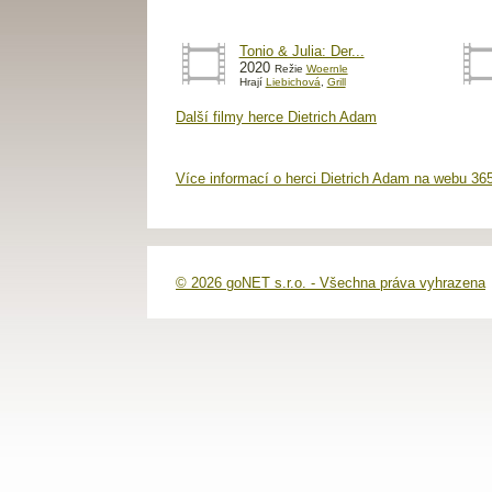
Tonio & Julia: Der...
2020
Režie
Woernle
Hrají
Liebichová
,
Grill
Další filmy herce Dietrich Adam
Více informací o herci Dietrich Adam na webu 36
© 2026 goNET s.r.o. - Všechna práva vyhrazena