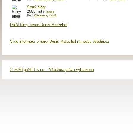
Starý šlágr
2008
Režie
Tamba
Hrají
Chesnais
,
Katrib
Další filmy herce Denis Maréchal
Více informací o herci Denis Maréchal na webu 365dni.cz
© 2026 goNET s.r.o. - Všechna práva vyhrazena