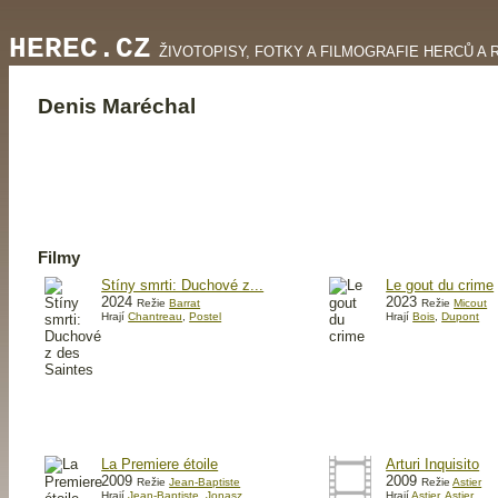
HEREC.CZ
ŽIVOTOPISY, FOTKY A FILMOGRAFIE HERCŮ A 
Denis Maréchal
Filmy
Stíny smrti: Duchové z...
Le gout du crime
2024
2023
Režie
Barrat
Režie
Micout
Hrají
Chantreau
,
Postel
Hrají
Bois
,
Dupont
La Premiere étoile
Arturi Inquisito
2009
2009
Režie
Jean-Baptiste
Režie
Astier
Hrají
Jean-Baptiste
,
Jonasz
Hrají
Astier
,
Astier