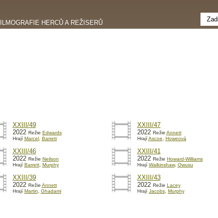
FILMOGRAFIE HERCŮ A REŽISERŮ
XXIII/49
XXIII/47
2022
2022
Režie
Edwards
Režie
Annett
Hrají
Marcel
,
Barrett
Hrají
Ascoe
,
Howeová
XXIII/46
XXIII/41
2022
2022
Režie
Neilson
Režie
Howard-Williams
Hrají
Barrett
,
Murphy
Hrají
Walkinshaw
,
Owusu
XXIII/39
XXIII/43
2022
2022
Režie
Annett
Režie
Lacey
Hrají
Martin
,
Ghadami
Hrají
Jacobs
,
Murphy