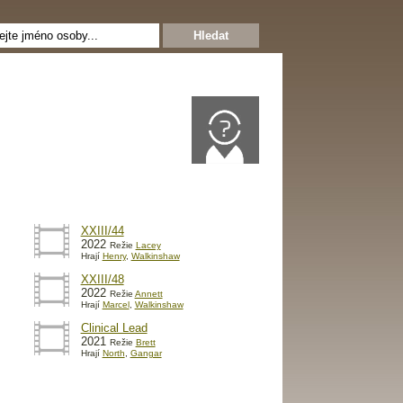
XXIII/44
2022
Režie
Lacey
Hrají
Henry
,
Walkinshaw
XXIII/48
2022
Režie
Annett
Hrají
Marcel
,
Walkinshaw
Clinical Lead
2021
Režie
Brett
Hrají
North
,
Gangar