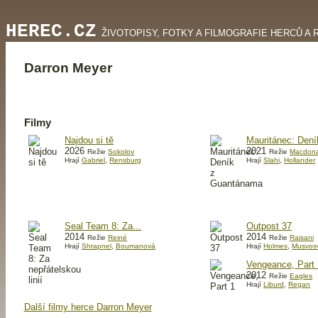
HEREC.CZ
ŽIVOTOPISY, FOTKY A FILMOGRAFIE HERCŮ A 
Darron Meyer
Filmy
Najdou si tě
Mauritánec: Deník
2026
2021
Režie
Sokolov
Režie
Macdona
Hrají
Gabriel
,
Rensburg
Hrají
Slahi
,
Hollander
Seal Team 8: Za...
Outpost 37
2014
2014
Režie
Reiné
Režie
Raisani
Hrají
Shrapnel
,
Boumanová
Hrají
Holmes
,
Musvosv
Vengeance, Part 
2012
Režie
Eagles
Hrají
Liburd
,
Regan
Další filmy herce Darron Meyer