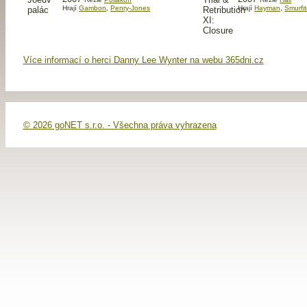
Hrají
Gambon
,
Penry-Jones
Hrají
Hayman
,
Smurfi
Více informací o herci Danny Lee Wynter na webu 365dni.cz
© 2026 goNET s.r.o. - Všechna práva vyhrazena