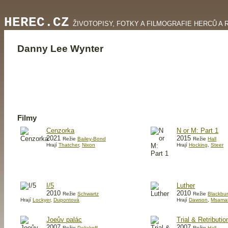
HEREC.CZ
ŽIVOTOPISY, FOTKY A FILMOGRAFIE HERCŮ A 
Danny Lee Wynter
Filmy
Cenzorka
N or M: Part 1
2021
2015
Režie
Bailey-Bond
Režie
Hall
Hrají
Thatcher
,
Nixon
Hrají
Hocking
,
Steer
I/5
Luther
2010
2010
Režie
Schwartz
Režie
Blackbu
Hrají
Lockyer
,
Dupontová
Hrají
Dawson
,
Msamat
Joeův palác
Trial & Retribution
2007
2007
Režie
Poliakoff
Režie
Hall