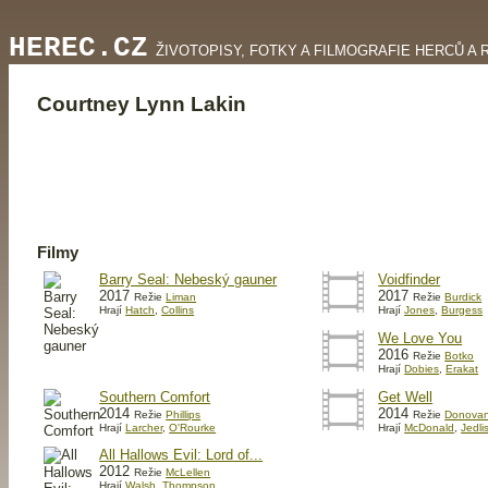
HEREC.CZ
ŽIVOTOPISY, FOTKY A FILMOGRAFIE HERCŮ A 
Courtney Lynn Lakin
Filmy
Barry Seal: Nebeský gauner
Voidfinder
2017
2017
Režie
Liman
Režie
Burdick
Hrají
Hatch
,
Collins
Hrají
Jones
,
Burgess
We Love You
2016
Režie
Botko
Hrají
Dobies
,
Erakat
Southern Comfort
Get Well
2014
2014
Režie
Phillips
Režie
Donova
Hrají
Larcher
,
O'Rourke
Hrají
McDonald
,
Jedli
All Hallows Evil: Lord of...
2012
Režie
McLellen
Hrají
Walsh
,
Thompson