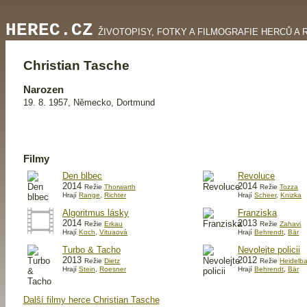
HEREC.CZ
ŽIVOTOPISY, FOTKY A FILMOGRAFIE HERCŮ A 
Christian Tasche
Narozen
19. 8. 1957, Německo, Dortmund
Filmy
Den blbec
Revoluce
2014
2014
Režie
Thorwarth
Režie
Tozza
Hrají
Range
,
Richter
Hrají
Scheer
,
Knizka
Algoritmus lásky
Franziska
2014
2013
Režie
Erkau
Režie
Zahavi
Hrají
Koch
,
Vituaová
Hrají
Behrendt
,
Bär
Turbo & Tacho
Nevolejte policii
2013
2012
Režie
Dietz
Režie
Heidelb
Hrají
Stein
,
Roesner
Hrají
Behrendt
,
Bär
Další filmy herce Christian Tasche