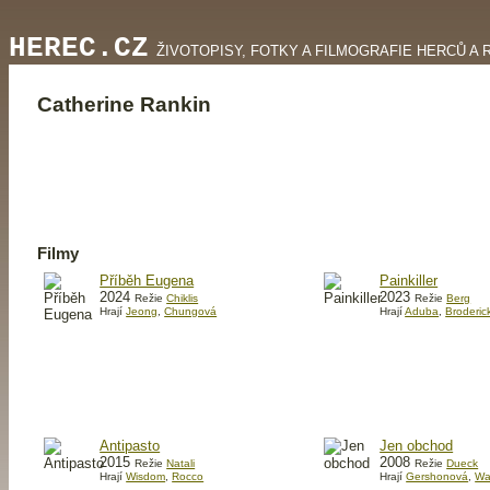
HEREC.CZ
ŽIVOTOPISY, FOTKY A FILMOGRAFIE HERCŮ A 
Catherine Rankin
Filmy
Příběh Eugena
Painkiller
2024
2023
Režie
Chiklis
Režie
Berg
Hrají
Jeong
,
Chungová
Hrají
Aduba
,
Broderic
Antipasto
Jen obchod
2015
2008
Režie
Natali
Režie
Dueck
Hrají
Wisdom
,
Rocco
Hrají
Gershonová
,
Wa