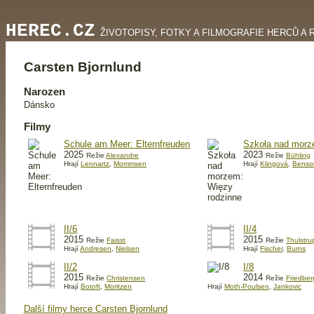
HEREC.CZ
ŽIVOTOPISY, FOTKY A FILMOGRAFIE HERCŮ A 
Carsten Bjornlund
Narozen
Dánsko
Filmy
Schule am Meer: Elternfreuden
Szkoła nad morz
2025
2023
Režie
Alexandre
Režie
Bühling
Hrají
Lennartz
,
Mommsen
Hrají
Klingová
,
Benso
II/6
II/4
2015
2015
Režie
Faisst
Režie
Thulstru
Hrají
Andresen
,
Nielsen
Hrají
Fischer
,
Burns
II/2
I/8
2015
2014
Režie
Christensen
Režie
Friedber
Hrají
Botoft
,
Moritzen
Hrají
Moth-Poulsen
,
Jankovic
Další filmy herce Carsten Bjornlund