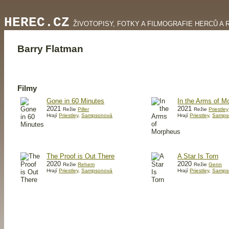
HEREC.CZ
ŽIVOTOPISY, FOTKY A FILMOGRAFIE HERCŮ A 
Barry Flatman
Filmy
Gone in 60 Minutes
In the Arms of M
2021
2021
Režie
Piller
Režie
Priestley
Hrají
Priestley
,
Sampsonová
Hrají
Priestley
,
Samps
The Proof is Out There
A Star Is Torn
2020
2020
Režie
Rehem
Režie
Genn
Hrají
Priestley
,
Sampsonová
Hrají
Priestley
,
Samps