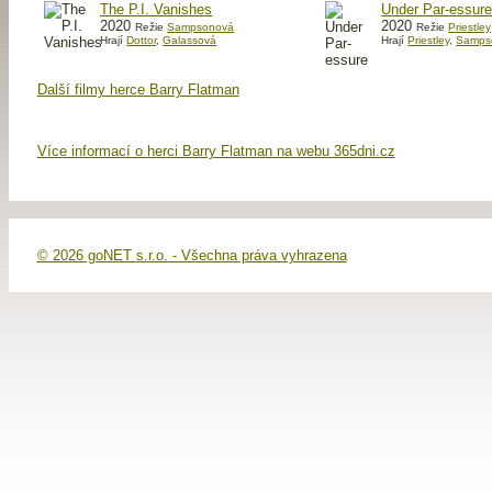
The P.I. Vanishes
Under Par-essur
2020
2020
Režie
Sampsonová
Režie
Priestley
Hrají
Dottor
,
Galassová
Hrají
Priestley
,
Samps
Další filmy herce Barry Flatman
Více informací o herci Barry Flatman na webu 365dni.cz
© 2026 goNET s.r.o. - Všechna práva vyhrazena