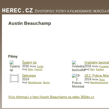
HEREC.CZ
ŽIVOTOPISY, FOTKY A FILMOGRAFIE HERCŮ A 
Austin Beauchamp
Filmy
Špatný tip
Vražedný bestsel
2016
2016
Režie
Curtis
Režie
Poulette
Hrají
Rajo
,
French
Hrají
Ray
,
Korson
Deliveries
19-2: Policie Mon
2014
2014
Režie
Grou
Hrají
Woodhouse
,
Burns
Hrají
Blackthorneová
Více informací o herci Austin Beauchamp na webu 365dni.cz