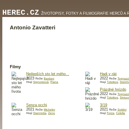
HEREC.CZ
ŽIVOTOPISY, FOTKY A FILMOGRAFIE HERCŮ A 
Antonio Zavatteri
Filmy
Nejlepších sto let mého...
Hadi v ráji
2023
2022
Režie
Bardani
Režie
Tognazz
Hrají
Signorisová
,
Piana
Hrají
Tzitzikos
,
Steinh
Prázdné hnízdo
2022
Režie
Tognazz
Hrají
Tzitzikos
,
Sintucc
Senza occhi
3/19
2021
2021
Režie
Michelini
Režie
Soldini
Hrají
Giannetta
,
Zeno
Hrají
Forza
,
Colella