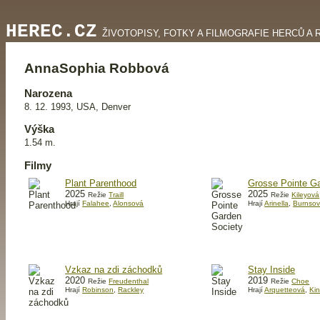
HEREC.CZ
ŽIVOTOPISY, FOTKY A FILMOGRAFIE HERCŮ A 
AnnaSophia Robbová
Narozena
8. 12. 1993, USA, Denver
Výška
1.54 m.
Filmy
Plant Parenthood
Grosse Pointe G
2025
2025
Režie
Traill
Režie
Kileyová
Hrají
Falahee
,
Alonsová
Hrají
Arinella
,
Burnso
Vzkaz na zdi záchodků
Stay Inside
2020
2019
Režie
Freudenthal
Režie
Choe
Hrají
Robinson
,
Rackley
Hrají
Arquetteová
,
Ki