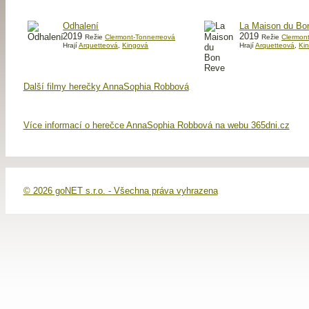
Odhalení
La Maison du Bo
2019
2019
Režie
Clermont-Tonnerreová
Režie
Clermon
Hrají
Arquetteová
,
Kingová
Hrají
Arquetteová
,
Ki
Další filmy herečky AnnaSophia Robbová
Více informací o herečce AnnaSophia Robbová na webu 365dni.cz
© 2026 goNET s.r.o. - Všechna práva vyhrazena