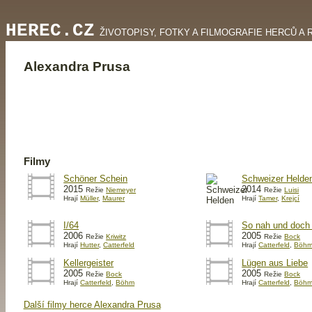
HEREC.CZ
ŽIVOTOPISY, FOTKY A FILMOGRAFIE HERCŮ A 
Alexandra Prusa
Filmy
Schöner Schein
Schweizer Helde
2015
2014
Režie
Niemeyer
Režie
Luisi
Hrají
Müller
,
Maurer
Hrají
Tamer
,
Krejcí
I/64
So nah und doch 
2006
2005
Režie
Kriwitz
Režie
Bock
Hrají
Hutter
,
Catterfeld
Hrají
Catterfeld
,
Böh
Kellergeister
Lügen aus Liebe
2005
2005
Režie
Bock
Režie
Bock
Hrají
Catterfeld
,
Böhm
Hrají
Catterfeld
,
Böh
Další filmy herce Alexandra Prusa